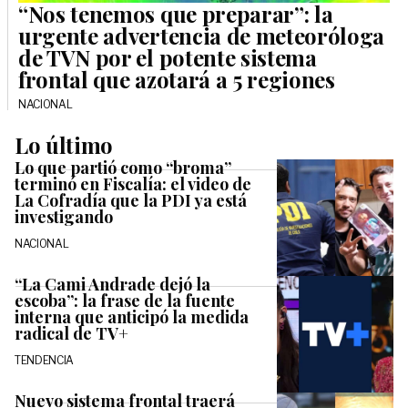
“Nos tenemos que preparar”: la
urgente advertencia de meteoróloga
de TVN por el potente sistema
frontal que azotará a 5 regiones
NACIONAL
Lo último
Lo que partió como “broma”
terminó en Fiscalía: el video de
La Cofradía que la PDI ya está
investigando
NACIONAL
“La Cami Andrade dejó la
escoba”: la frase de la fuente
interna que anticipó la medida
radical de TV+
TENDENCIA
Nuevo sistema frontal traerá