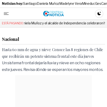
Noticias hoy:
Santiago
Daniela Muñoz
Madelyne Vera
Mineduc
Ges
Cam
Central No
CAMBI
niela Muñoz y el alcalde de Independencia celebraron hito: el mensaje e
ESTÁ PASANDO:
Nacional
Hasta 60 mm de agua y nieve: Conoce las 8 regiones de Chile
que recibirán un potente sistema frontal este día jueves
Un sistema frontal dejaría lluvia y nieve en ocho regiones
este jueves. Revisa dónde se esperan los mayores montos.