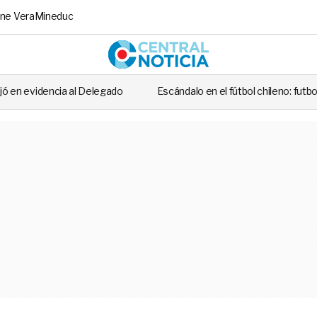
ne Vera
Mineduc
Central No
egado
Escándalo en el fútbol chileno: futbolista fue detenido tras 