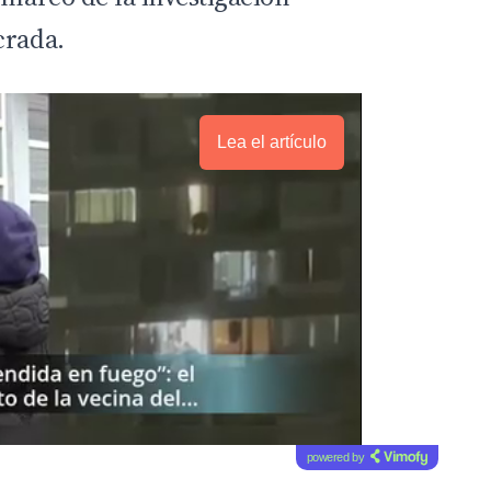
crada.
Lea el artículo
powered by