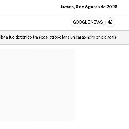
Jueves, 6 de Agosto de 2026
ticia
GOOGLE NEWS
CAMBIA A 
casi atropellar a un carabinero en plena fiscalización
Cortes de lu