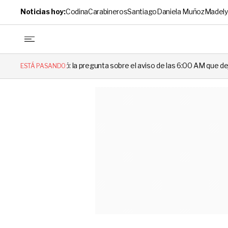
Noticias hoy:
Codina
Carabineros
Santiago
Daniela Muñoz
Madely
 la pregunta sobre el aviso de las 6:00 AM que dejó en evidencia al Del
ESTÁ PASANDO: