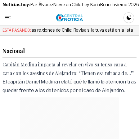
Noticias hoy:
Paz Álvarez
Nieve en Chile
Ley Karin
Bono Invierno 2026
Central No
CAMBI
s regiones de Chile: Revisa si la tuya está en la lista
“Cuando algu
ESTÁ PASANDO:
Nacional
Capitán Medina impacta al revelar en vivo su tenso cara a
cara con los asesinos de Alejandro: “Tienen esa mirada de…”
El capitán Daniel Medina relató qué le llamó la atención tras
quedar frente a los detenidos por el caso de Alejandro.