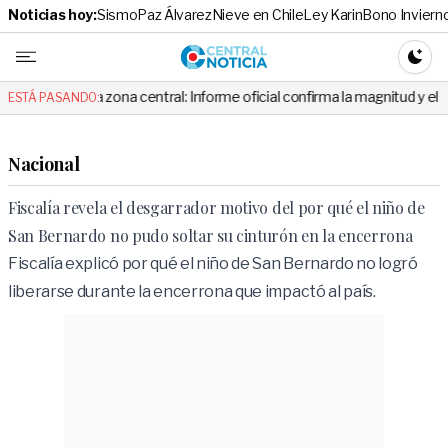
Noticias hoy:
Sismo
Paz Álvarez
Nieve en Chile
Ley Karin
Bono Inviern
Central No
CAMBI
a zona central: Informe oficial confirma la magnitud y el origen del temb
ESTÁ PASANDO:
Nacional
Fiscalía revela el desgarrador motivo del por qué el niño de
San Bernardo no pudo soltar su cinturón en la encerrona
Fiscalía explicó por qué el niño de San Bernardo no logró
liberarse durante la encerrona que impactó al país.