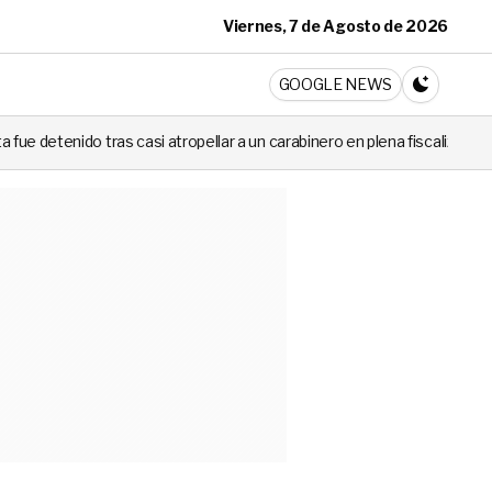
Viernes, 7 de Agosto de 2026
ticia
GOOGLE NEWS
CAMBIA A 
atropellar a un carabinero en plena fiscalización
Cortes de luz de 