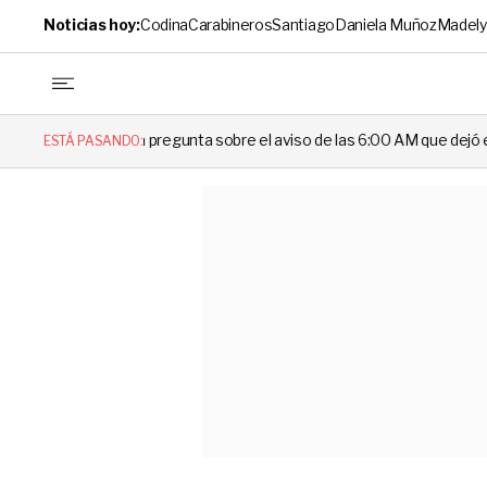
Noticias hoy:
Codina
Carabineros
Santiago
Daniela Muñoz
Madely
regunta sobre el aviso de las 6:00 AM que dejó en evidencia al Delegad
ESTÁ PASANDO: