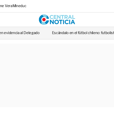
ne Vera
Mineduc
Central No
o
Escándalo en el fútbol chileno: futbolista fue detenido tras casi 