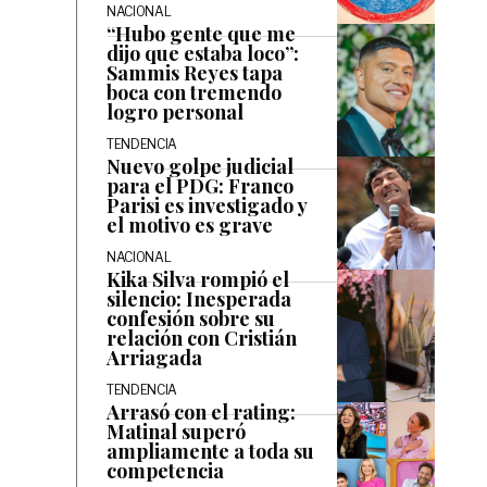
NACIONAL
“Hubo gente que me
dijo que estaba loco”:
Sammis Reyes tapa
boca con tremendo
logro personal
TENDENCIA
Nuevo golpe judicial
para el PDG: Franco
Parisi es investigado y
el motivo es grave
NACIONAL
Kika Silva rompió el
silencio: Inesperada
confesión sobre su
relación con Cristián
Arriagada
TENDENCIA
Arrasó con el rating:
Matinal superó
ampliamente a toda su
competencia