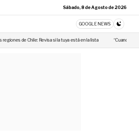
Sábado, 8 de Agosto de 2026
ticia
GOOGLE NEWS
CAMBIA A 
isa si la tuya está en la lista
“Cuando alguien utiliza mal esa ley