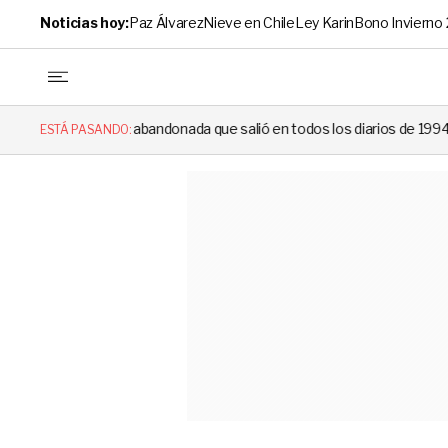
Noticias hoy:
Paz Álvarez
Nieve en Chile
Ley Karin
Bono Invierno
andonada que salió en todos los diarios de 1994 reapareció e hizo llora
ESTÁ PASANDO: