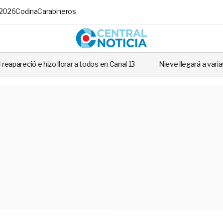
 2026
Codina
Carabineros
Central No
r a todos en Canal 13
Nieve llegará a varias regiones de Chile: Rev