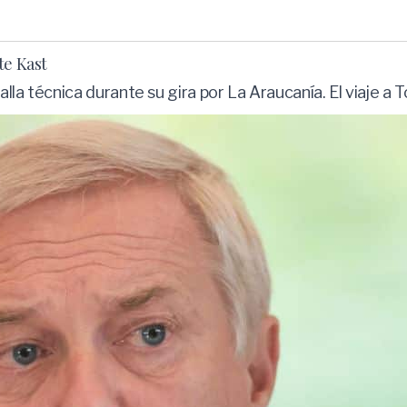
te Kast
lla técnica durante su gira por La Araucanía. El viaje a 