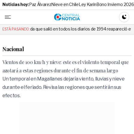
Noticias hoy:
Paz Álvarez
Nieve en Chile
Ley Karin
Bono Invierno 2026
Central No
CAMBI
que salió en todos los diarios de 1994 reapareció e hizo llorar a todos
ESTÁ PASANDO:
Nacional
Vientos de 100 km/h y nieve: este es el violento temporal que
azotará a estas regiones durante el fin de semana largo
Un temporal en Magallanes dejaría viento, lluvias y nieve
durante el feriado. Revisa las regiones que sentirán sus
efectos.