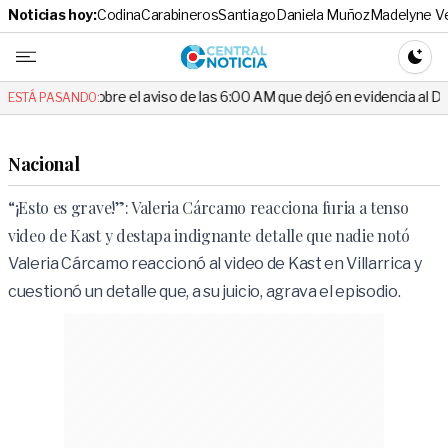
Noticias hoy:
Codina
Carabineros
Santiago
Daniela Muñoz
Madelyne V
Central No
CAMBI
re el aviso de las 6:00 AM que dejó en evidencia al Delegado
Esc
ESTÁ PASANDO:
Nacional
“¡Esto es grave!”: Valeria Cárcamo reacciona furia a tenso
video de Kast y destapa indignante detalle que nadie notó
Valeria Cárcamo reaccionó al video de Kast en Villarrica y
cuestionó un detalle que, a su juicio, agrava el episodio.