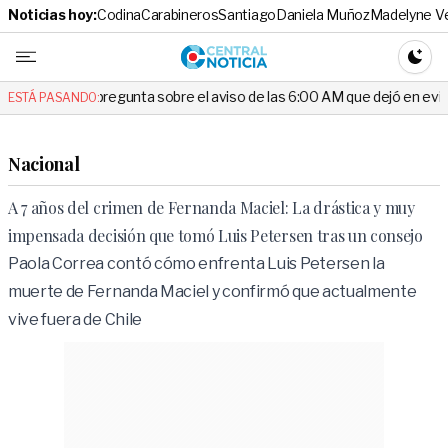
Noticias hoy:
Codina
Carabineros
Santiago
Daniela Muñoz
Madelyne V
Central No
CAMBI
 pregunta sobre el aviso de las 6:00 AM que dejó en evidencia al Deleg
ESTÁ PASANDO:
Nacional
A 7 años del crimen de Fernanda Maciel: La drástica y muy
impensada decisión que tomó Luis Petersen tras un consejo
Paola Correa contó cómo enfrenta Luis Petersen la
muerte de Fernanda Maciel y confirmó que actualmente
vive fuera de Chile