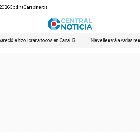
 2026
Codina
Carabineros
Central No
odos en Canal 13
Nieve llegará a varias regiones de Chile: Revisa si