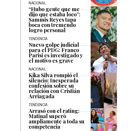
NACIONAL
“Hubo gente que me
dijo que estaba loco”:
Sammis Reyes tapa
boca con tremendo
logro personal
TENDENCIA
Nuevo golpe judicial
para el PDG: Franco
Parisi es investigado y
el motivo es grave
NACIONAL
Kika Silva rompió el
silencio: Inesperada
confesión sobre su
relación con Cristián
Arriagada
TENDENCIA
Arrasó con el rating:
Matinal superó
ampliamente a toda su
competencia