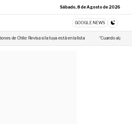
Sábado, 8 de Agosto de 2026
ticia
GOOGLE NEWS
CAMBIA A 
 la tuya está en la lista
“Cuando alguien utiliza mal esa ley, per