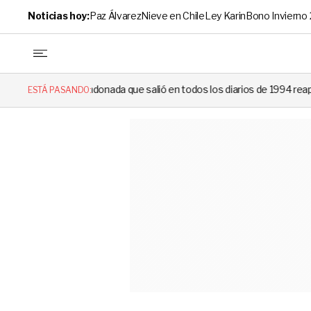
Noticias hoy:
Paz Álvarez
Nieve en Chile
Ley Karin
Bono Invierno
ada que salió en todos los diarios de 1994 reapareció e hizo llorar a t
ESTÁ PASANDO: