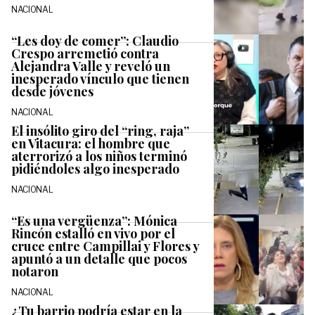
NACIONAL
“Les doy de comer”: Claudio
Crespo arremetió contra
Alejandra Valle y reveló un
inesperado vínculo que tienen
desde jóvenes
NACIONAL
El insólito giro del “ring, raja”
en Vitacura: el hombre que
aterrorizó a los niños terminó
pidiéndoles algo inesperado
NACIONAL
“Es una vergüenza”: Mónica
Rincón estalló en vivo por el
cruce entre Campillai y Flores y
apuntó a un detalle que pocos
notaron
NACIONAL
¿Tu barrio podría estar en la