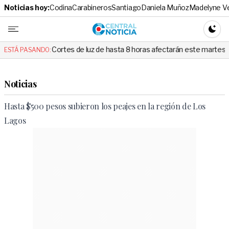
Noticias hoy:
Codina
Carabineros
Santiago
Daniela Muñoz
Madelyne V
Central No
CAMBI
Cortes de luz de hasta 8 horas afectarán este martes a siete comunas d
ESTÁ PASANDO:
Noticias
Hasta $500 pesos subieron los peajes en la región de Los
Lagos