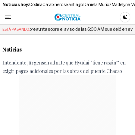
Noticias hoy:
Codina
Carabineros
Santiago
Daniela Muñoz
Madelyne V
Central No
CAMBI
la pregunta sobre el aviso de las 6:00 AM que dejó en evidencia al Del
ESTÁ PASANDO:
Noticias
Intendente Jürgensen admite que Hyudai “tiene razón” en
exigir pagos adicionales por las obras del puente Chacao