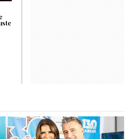
e
uste