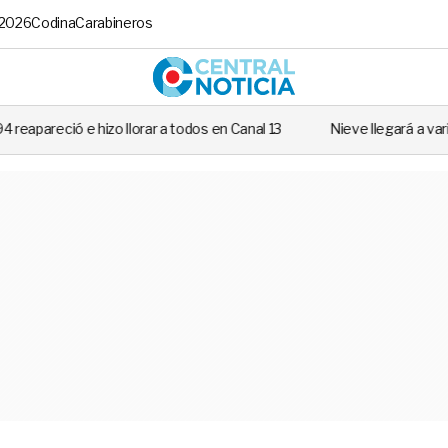
 2026
Codina
Carabineros
Central No
orar a todos en Canal 13
Nieve llegará a varias regiones de Chile: R