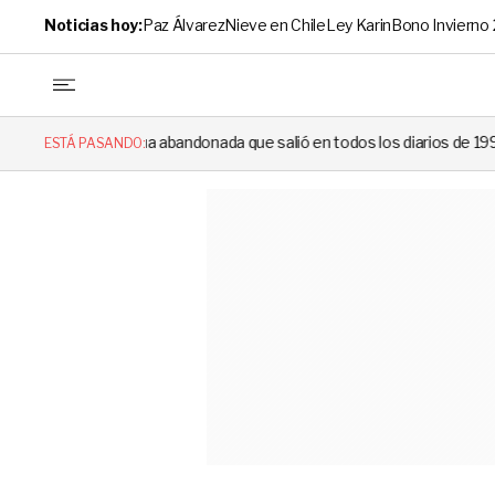
Noticias hoy:
Paz Álvarez
Nieve en Chile
Ley Karin
Bono Invierno
 abandonada que salió en todos los diarios de 1994 reapareció e hizo ll
ESTÁ PASANDO: