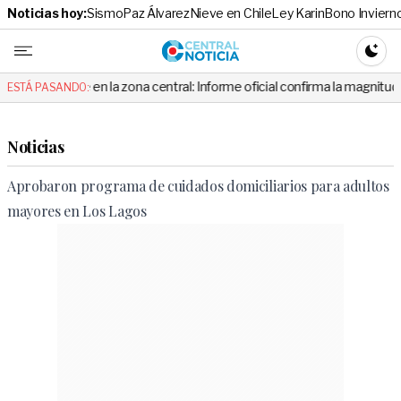
Noticias hoy:
Sismo
Paz Álvarez
Nieve en Chile
Ley Karin
Bono Inviern
Central No
CAMBI
be en la zona central: Informe oficial confirma la magnitud y el origen d
ESTÁ PASANDO:
Noticias
Aprobaron programa de cuidados domiciliarios para adultos
mayores en Los Lagos