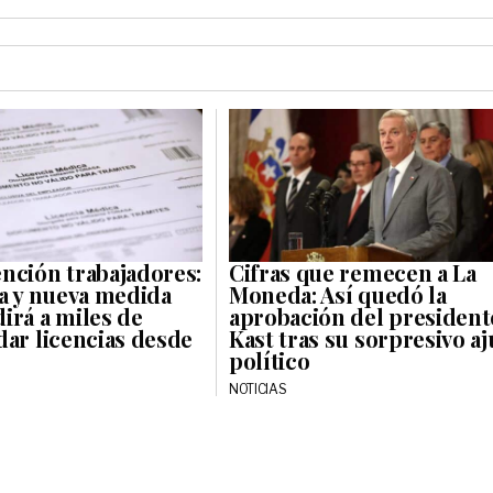
nción trabajadores:
Cifras que remecen a La
ca y nueva medida
Moneda: Así quedó la
irá a miles de
aprobación del president
dar licencias desde
Kast tras su sorpresivo aj
político
NOTICIAS