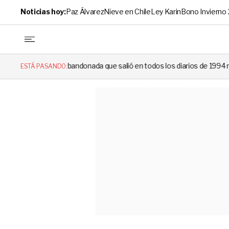
Noticias hoy:
Paz Álvarez
Nieve en Chile
Ley Karin
Bono Invierno
donada que salió en todos los diarios de 1994 reapareció e hizo llorar
ESTÁ PASANDO: