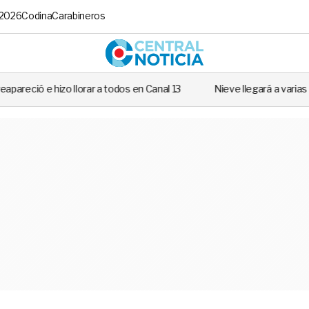
 2026
Codina
Carabineros
Central No
 a todos en Canal 13
Nieve llegará a varias regiones de Chile: Revis