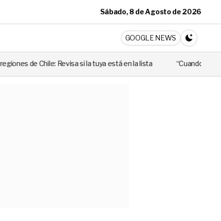
Sábado, 8 de Agosto de 2026
ticia
GOOGLE NEWS
CAMBIA A 
a si la tuya está en la lista
“Cuando alguien utiliza mal esa ley, 