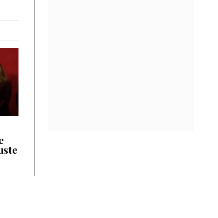
e
uste