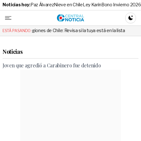
Noticias hoy:
Paz Álvarez
Nieve en Chile
Ley Karin
Bono Invierno 2026
Central No
CAMBI
regiones de Chile: Revisa si la tuya está en la lista
“Cuando alguie
ESTÁ PASANDO:
Noticias
Joven que agredió a Carabinero fue detenido