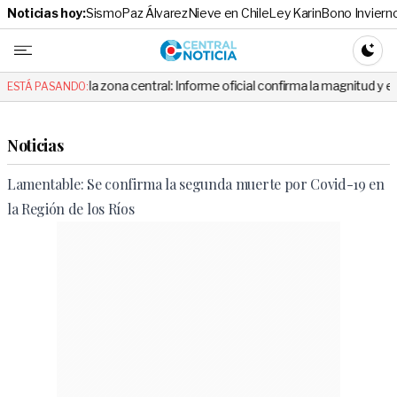
Noticias hoy:
Sismo
Paz Álvarez
Nieve en Chile
Ley Karin
Bono Inviern
Central No
CAMBI
en la zona central: Informe oficial confirma la magnitud y el origen del 
ESTÁ PASANDO:
Noticias
Lamentable: Se confirma la segunda muerte por Covid-19 en
la Región de los Ríos