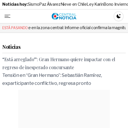
Noticias hoy:
Sismo
Paz Álvarez
Nieve en Chile
Ley Karin
Bono Inviern
Central No
CAMBI
ibe en la zona central: Informe oficial confirma la magnitud y el origen 
ESTÁ PASANDO:
Noticias
“Está arreglado”: Gran Hermano quiere impactar con el
regreso de inesperado concursante
Tensión en “Gran Hermano”: Sebastián Ramírez,
exparticipante conflictivo, regresa pronto