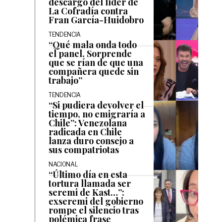
descargo del líder de
La Cofradía contra
Fran García-Huidobro
TENDENCIA
“Qué mala onda todo
el panel. Sorprende
que se rían de que una
compañera quede sin
trabajo”
TENDENCIA
“Si pudiera devolver el
tiempo, no emigraría a
Chile”: Venezolana
radicada en Chile
lanza duro consejo a
sus compatriotas
NACIONAL
“Último día en esta
tortura llamada ser
seremi de Kast…”:
exseremi del gobierno
rompe el silencio tras
polémica frase