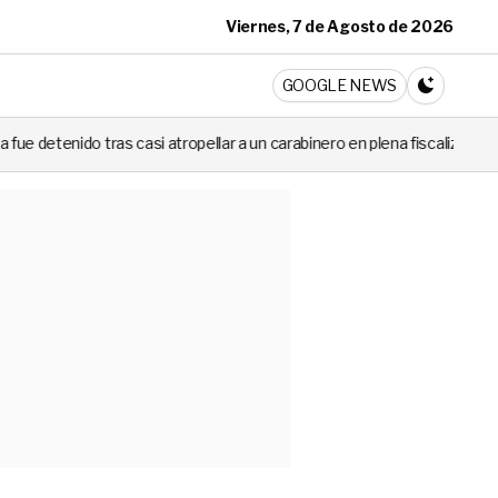
Viernes, 7 de Agosto de 2026
ticia
GOOGLE NEWS
CAMBIA A 
atropellar a un carabinero en plena fiscalización
Cortes de luz de 