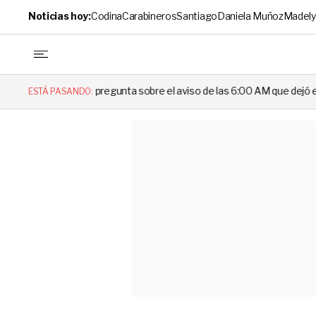
Noticias hoy:
Codina
Carabineros
Santiago
Daniela Muñoz
Madely
regunta sobre el aviso de las 6:00 AM que dejó en evidencia al Delegad
ESTÁ PASANDO: