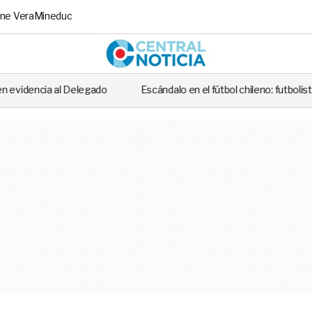
ne Vera
Mineduc
Central No
o
Escándalo en el fútbol chileno: futbolista fue detenido tras casi 