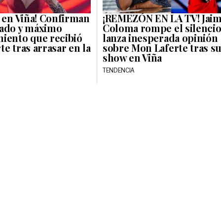
o en Viña! Confirman
¡REMEZÓN EN LA TV! Jai
ado y máximo
Coloma rompe el silencio
iento que recibió
lanza inesperada opinión
e tras arrasar en la
sobre Mon Laferte tras s
show en Viña
TENDENCIA