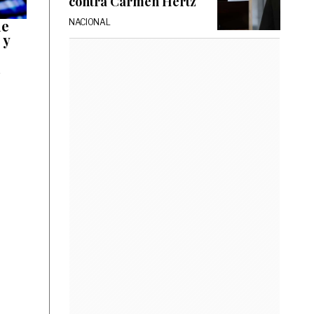
contra Carmen Hertz
me
NACIONAL
 y
u