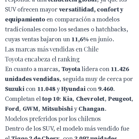
SUV ofrecen mayor
versatilidad, confort y
equipamiento
en comparación a modelos
tradicionales como los sedanes o hatchbacks,
cuyas ventas bajaron un
11,6%
en junio.
Las marcas más vendidas en Chile
Toyota encabeza el ranking
En cuanto a marcas,
Toyota
lidera con
11.426
unidades vendidas
, seguida muy de cerca por
Suzuki
con
11.048
y
Hyundai
con
9.460
.
Completan el
top 10
:
Kia
,
Chevrolet
,
Peugeot
,
Ford
,
GWM
,
Mitsubishi
y
Changan
.
Modelos preferidos por los chilenos
Dentro de los SUV, el modelo más vendido fue
el
Tiggo 2 de Chery
, con
3.097 unidades
,