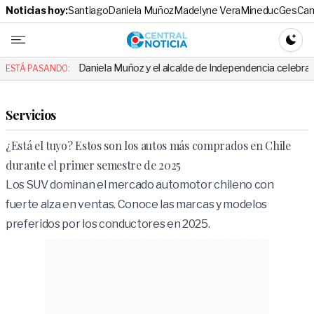
Noticias hoy:
Santiago
Daniela Muñoz
Madelyne Vera
Mineduc
Ges
Cam
Central No
CAMBI
Daniela Muñoz y el alcalde de Independencia celebraron hito: el mensa
ESTÁ PASANDO:
Servicios
¿Está el tuyo? Estos son los autos más comprados en Chile
durante el primer semestre de 2025
Los SUV dominan el mercado automotor chileno con
fuerte alza en ventas. Conoce las marcas y modelos
preferidos por los conductores en 2025.