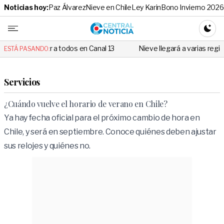
Noticias hoy:
Paz Álvarez
Nieve en Chile
Ley Karin
Bono Invierno 2026
Central No
CAMBI
ar a todos en Canal 13
Nieve llegará a varias regiones de Chile: Rev
ESTÁ PASANDO:
Servicios
¿Cuándo vuelve el horario de verano en Chile?
Ya hay fecha oficial para el próximo cambio de hora en
Chile, y será en septiembre. Conoce quiénes deben ajustar
sus relojes y quiénes no.