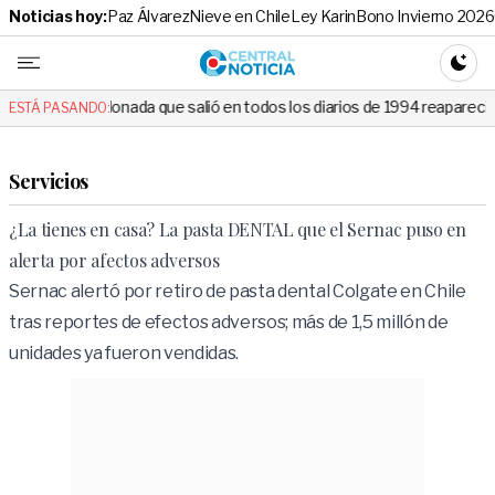
Noticias hoy:
Paz Álvarez
Nieve en Chile
Ley Karin
Bono Invierno 2026
Central No
CAMBI
da que salió en todos los diarios de 1994 reapareció e hizo llorar a to
ESTÁ PASANDO:
Servicios
¿La tienes en casa? La pasta DENTAL que el Sernac puso en
alerta por afectos adversos
Sernac alertó por retiro de pasta dental Colgate en Chile
tras reportes de efectos adversos; más de 1,5 millón de
unidades ya fueron vendidas.