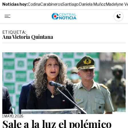
Noticias hoy:
Codina
Carabineros
Santiago
Daniela Muñoz
Madelyne V
Central No
CAMBI
ETIQUETA:
Ana Victoria Quintana
1 MAYO, 2026
Sale a la luz el polémico