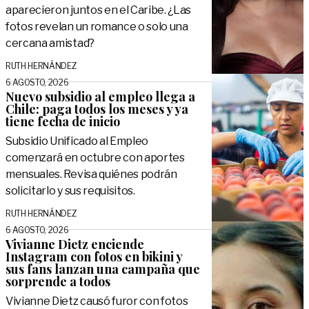
aparecieron juntos en el Caribe. ¿Las
fotos revelan un romance o solo una
cercana amistad?
RUTH HERNÁNDEZ
6 AGOSTO, 2026
Nuevo subsidio al empleo llega a
Chile: paga todos los meses y ya
tiene fecha de inicio
Subsidio Unificado al Empleo
comenzará en octubre con aportes
mensuales. Revisa quiénes podrán
solicitarlo y sus requisitos.
RUTH HERNÁNDEZ
6 AGOSTO, 2026
Vivianne Dietz enciende
Instagram con fotos en bikini y
sus fans lanzan una campaña que
sorprende a todos
Vivianne Dietz causó furor con fotos