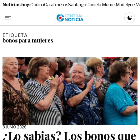
Noticias hoy:
Codina
Carabineros
Santiago
Daniela Muñoz
Madelyne V
Central No
CAMBI
ETIQUETA:
bonos para mujeres
3 JUNIO, 2026
¿Lo sabias? Los bonos que