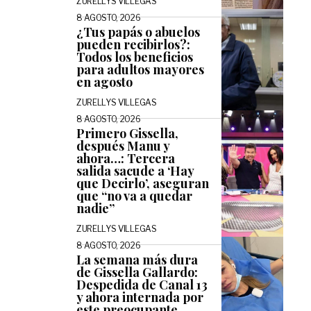
ZURELLYS VILLEGAS
8 AGOSTO, 2026
¿Tus papás o abuelos
pueden recibirlos?:
Todos los beneficios
para adultos mayores
en agosto
ZURELLYS VILLEGAS
8 AGOSTO, 2026
Primero Gissella,
después Manu y
ahora…: Tercera
salida sacude a ‘Hay
que Decirlo’, aseguran
que “no va a quedar
nadie”
ZURELLYS VILLEGAS
8 AGOSTO, 2026
La semana más dura
de Gissella Gallardo:
Despedida de Canal 13
y ahora internada por
este preocupante