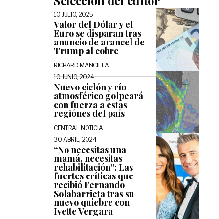
Selección del editor
10 JULIO, 2025
Valor del Dólar y el
Euro se disparan tras
anuncio de arancel de
Trump al cobre
RICHARD MANCILLA
10 JUNIO, 2024
Nuevo ciclón y río
atmosférico golpeará
con fuerza a estas
regiónes del país
CENTRAL NOTICIA
30 ABRIL, 2024
“No necesitas una
mamá, necesitas
rehabilitación”: Las
fuertes críticas que
recibió Fernando
Solabarrieta tras su
nuevo quiebre con
Ivette Vergara