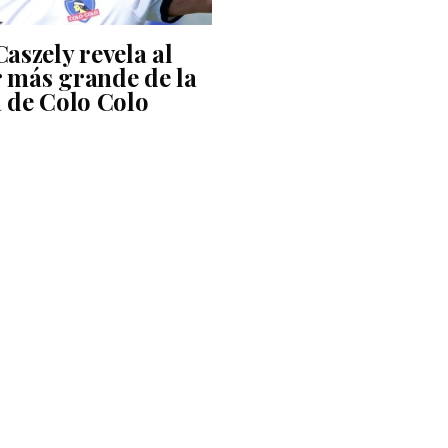
5
Caszely revela al
 más grande de la
a de Colo Colo