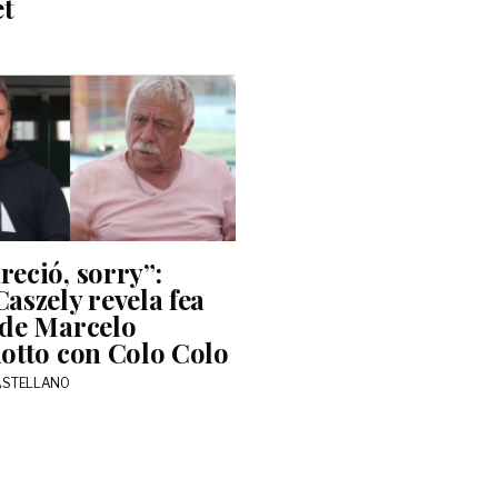
et
reció, sorry”:
Caszely revela fea
 de Marcelo
iotto con Colo Colo
ASTELLANO