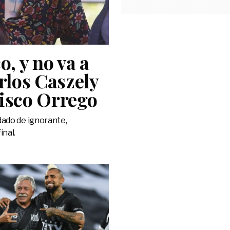
o, y no va a
arlos Caszely
cisco Orrego
dado de ignorante,
inal.