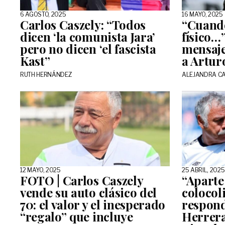
6 AGOSTO, 2025
16 MAYO, 2025
Carlos Caszely: “Todos
“Cuando
dicen ‘la comunista Jara’
físico…”
pero no dicen ‘el fascista
mensaje
Kast”
a Artur
RUTH HERNÁNDEZ
ALEJANDRA C
12 MAYO, 2025
25 ABRIL, 2025
FOTO | Carlos Caszely
“Aparte
vende su auto clásico del
colocoli
70: el valor y el inesperado
respond
“regalo” que incluye
Herrera