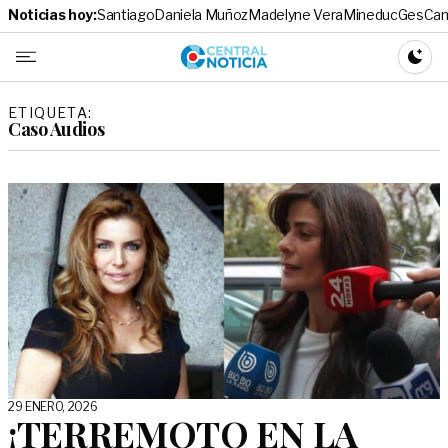
Noticias hoy:
Santiago
Daniela Muñoz
Madelyne Vera
Mineduc
Ges
Cam
Central No
CAMBI
ETIQUETA:
Caso Audios
29 ENERO, 2026
¡TERREMOTO EN LA