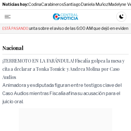
Noticias hoy:
Codina
Carabineros
Santiago
Daniela Muñoz
Madelyne V
Central No
CAMBI
egunta sobre el aviso de las 6:00 AM que dejó en evidencia al Delegado
ESTÁ PASANDO:
Nacional
¡TERREMOTO EN LA FARÁNDULA! Fiscalía golpea la mesa y
cita a declarar a Tonka Tomicic y Andrea Molina por Caso
Audios
Animadora y exdiputada figuran entre testigos clave del
Caso Audios mientras Fiscalía afina su acusación para el
juicio oral.