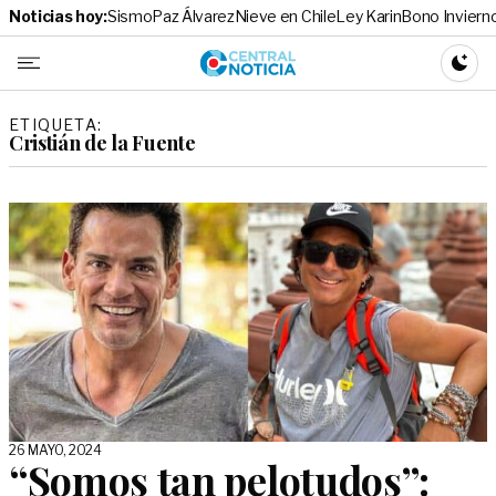
Noticias hoy:
Sismo
Paz Álvarez
Nieve en Chile
Ley Karin
Bono Inviern
Central No
CAMBI
ETIQUETA:
Cristián de la Fuente
26 MAYO, 2024
“Somos tan pelotudos”: