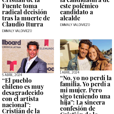
Fuente toma
este polémico
radical decisión
candidato a
tras la muerte de
alcalde
Claudio Iturra
EMMALY VALDIVIEZO
EMMALY VALDIVIEZO
1 ABRIL, 2024
5 ABRIL, 2024
“No, yo no perdí la
“El pueblo
familia. Yo perdí a
chileno es muy
mi mujer. Pero
desagradecido
sigo teniendo una
con el artista
hija”: La sincera
nacional”:
confesión de
Cristián de la