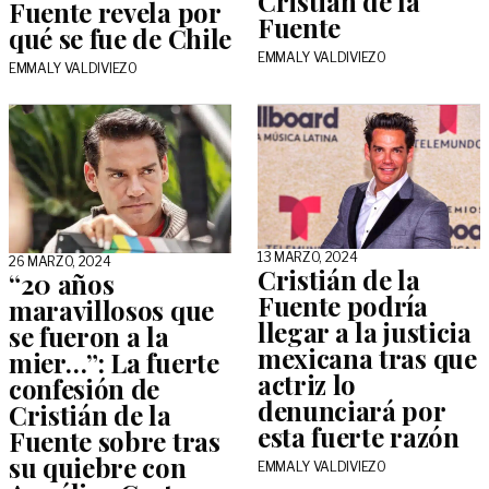
Cristián de la
Fuente revela por
Fuente
qué se fue de Chile
EMMALY VALDIVIEZO
EMMALY VALDIVIEZO
13 MARZO, 2024
26 MARZO, 2024
Cristián de la
“20 años
Fuente podría
maravillosos que
llegar a la justicia
se fueron a la
mexicana tras que
mier…”: La fuerte
actriz lo
confesión de
denunciará por
Cristián de la
esta fuerte razón
Fuente sobre tras
su quiebre con
EMMALY VALDIVIEZO