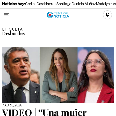
Noticias hoy:
Codina
Carabineros
Santiago
Daniela Muñoz
Madelyne V
Central No
CAMBI
ETIQUETA:
Desbordes
7 ABRIL, 2026
VIDEO | “Una mujer