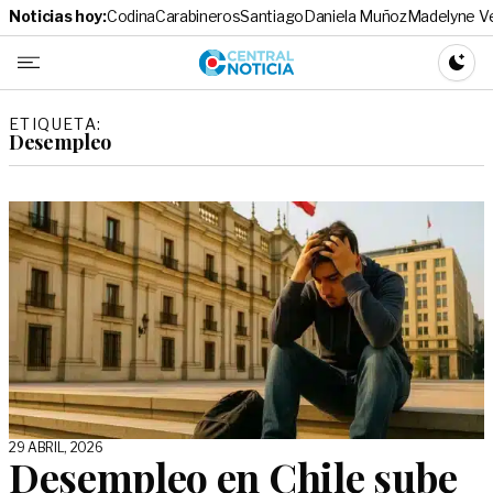
Noticias hoy:
Codina
Carabineros
Santiago
Daniela Muñoz
Madelyne V
Central No
CAMBI
ETIQUETA:
Desempleo
29 ABRIL, 2026
Desempleo en Chile sube