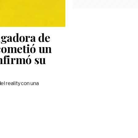
ugadora de
cometió un
onfirmó su
el reality con una