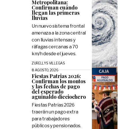
Metropolitana:
Confirman cuándo
llegan las primeras
lluvias
Un nuevo sistema frontal
amenaza a la zona central
con lluvias intensas y
ráfagas cercanas a 70
km/h desde el jueves.
ZURELLYS VILLEGAS
8 AGOSTO, 2026
Fiestas Patrias 2026:
Confirman los montos
y las fechas de pago
del esperado
aguinaldo dieciochero
Fiestas Patrias 2026
traerán un pago extra
para trabajadores
públicos y pensionados.