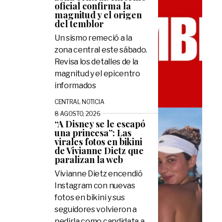
oficial confirma la
magnitud y el origen
del temblor
Un sismo remeció a la
zona central este sábado.
Revisa los detalles de la
magnitud y el epicentro
informados
CENTRAL NOTICIA
8 AGOSTO, 2026
“A Disney se le escapó
una princesa”: Las
virales fotos en bikini
de Vivianne Dietz que
paralizan la web
Vivianne Dietz encendió
Instagram con nuevas
fotos en bikini y sus
seguidores volvieron a
pedirla como candidata a