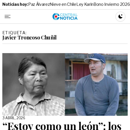
Noticias hoy:
Paz Álvarez
Nieve en Chile
Ley Karin
Bono Invierno 2026
Central No
CAMBI
ETIQUETA:
Javier Troncoso Chuñil
3 ABRIL, 2026
“Estoy como un león”: los