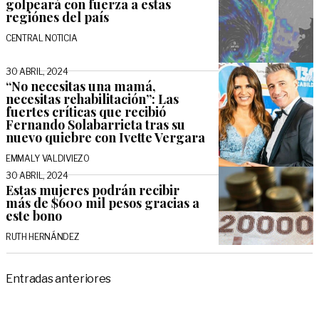
golpeará con fuerza a estas
regiónes del país
CENTRAL NOTICIA
30 ABRIL, 2024
“No necesitas una mamá,
necesitas rehabilitación”: Las
fuertes críticas que recibió
Fernando Solabarrieta tras su
nuevo quiebre con Ivette Vergara
EMMALY VALDIVIEZO
30 ABRIL, 2024
Estas mujeres podrán recibir
más de $600 mil pesos gracias a
este bono
RUTH HERNÁNDEZ
Navegación
Entradas anteriores
de
entradas