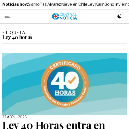
Noticias hoy:
Sismo
Paz Álvarez
Nieve en Chile
Ley Karin
Bono Inviern
Central No
CAMBI
ETIQUETA:
Ley 40 horas
22 ABRIL, 2026
Ley 40 Horas entra en