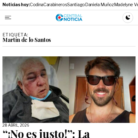
Noticias hoy:
Codina
Carabineros
Santiago
Daniela Muñoz
Madelyne V
Central No
CAMBI
ETIQUETA:
Martín de lo Santos
28 ABRIL, 2026
“¡No es justo!”: La