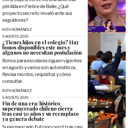
pérdida en Fiebre de Baile. ¿Qué
proyecto secreto reveló ante sus
seguidores?
RUTH HERNÁNDEZ
6 AGOSTO, 2026
¿Tienes hijos en el colegio? Hay
bonos disponibles este mes y
algunos no necesitan postulación
Bonos para escolares siguen vigentes
en agosto y varios son automáticos.
Revisa montos, requisitos y cómo
consultar.
RUTH HERNÁNDEZ
6 AGOSTO, 2026
Fin de una era: histórico
supermercado chileno cierra
tras casi 50 años y su reemplazo
ya genera debate
Supermercado Futrono cerró tras casi