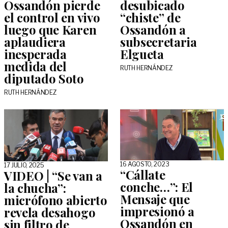
Ossandón pierde
desubicado
el control en vivo
“chiste” de
luego que Karen
Ossandón a
aplaudiera
subsecretaria
inesperada
Elgueta
medida del
RUTH HERNÁNDEZ
diputado Soto
RUTH HERNÁNDEZ
16 AGOSTO, 2023
17 JULIO, 2025
“Cállate
VIDEO | “Se van a
conche…”: El
la chucha”:
Mensaje que
micrófono abierto
impresionó a
revela desahogo
Ossandón en
sin filtro de