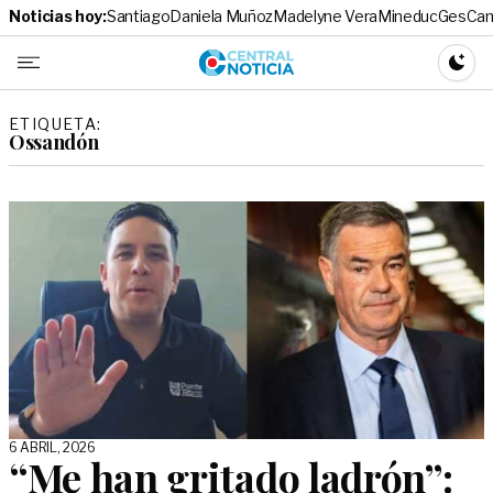
Noticias hoy:
Santiago
Daniela Muñoz
Madelyne Vera
Mineduc
Ges
Cam
Central No
CAMBI
ETIQUETA:
Ossandón
6 ABRIL, 2026
“Me han gritado ladrón”: