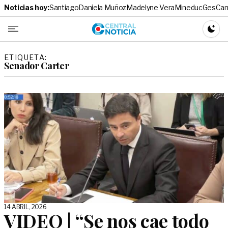
Noticias hoy:
Santiago
Daniela Muñoz
Madelyne Vera
Mineduc
Ges
Cam
Central No
CAMBI
ETIQUETA:
Senador Carter
14 ABRIL, 2026
VIDEO | “Se nos cae todo