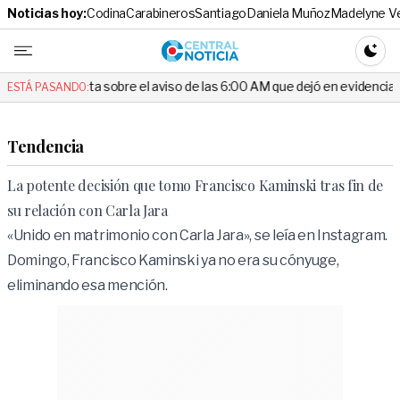
Noticias hoy:
Codina
Carabineros
Santiago
Daniela Muñoz
Madelyne V
Central No
CAMBI
unta sobre el aviso de las 6:00 AM que dejó en evidencia al Delegado
ESTÁ PASANDO:
Tendencia
La potente decisión que tomo Francisco Kaminski tras fin de
su relación con Carla Jara
«Unido en matrimonio con Carla Jara», se leía en Instagram.
Domingo, Francisco Kaminski ya no era su cónyuge,
eliminando esa mención.