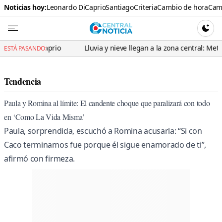
Noticias hoy:
Leonardo DiCaprio
Santiago
Criteria
Cambio de hora
Cami
Central N
CAMBI
aprio
Lluvia y nieve llegan a la zona central: Meteorología advi
ESTÁ PASANDO:
Tendencia
Paula y Romina al límite: El candente choque que paralizará con todo
en ‘Como La Vida Misma’
Paula, sorprendida, escuchó a Romina acusarla: “Si con
Caco terminamos fue porque él sigue enamorado de ti”,
afirmó con firmeza.