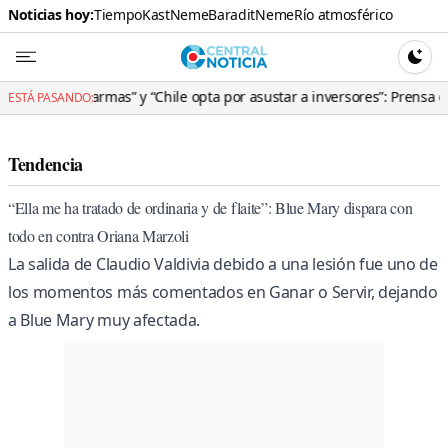
Noticias hoy:
Tiempo
Kast
Neme
Baradit
Neme
Río atmosférico
Central N
CAMBI
as” y “Chile opta por asustar a inversores”: Prensa española le pega 
ESTÁ PASANDO:
Tendencia
“Ella me ha tratado de ordinaria y de flaite”: Blue Mary dispara con
todo en contra Oriana Marzoli
La salida de Claudio Valdivia debido a una lesión fue uno de
los momentos más comentados en Ganar o Servir, dejando
a Blue Mary muy afectada.