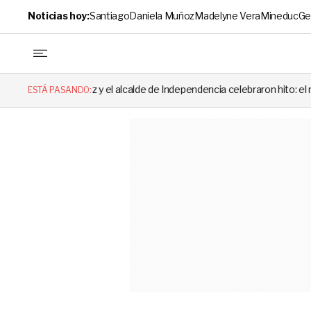
Noticias hoy:
Santiago
Daniela Muñoz
Madelyne Vera
Mineduc
Ge
el alcalde de Independencia celebraron hito: el mensaje es viral
ESTÁ PASANDO: