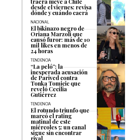
traerá nieve a Chile
desde el viernes: revisa
dónde y cuándo caerá
NACIONAL
El bikinazo negro de
Oriana Marzoli que
causó furor: más de 10
mil likes en menos de
24 horas
TENDENCIA
“La peló”: la
inesperada acusación
de Parived contra
Tonka Tomicic que
reveló Cecilia
Gutiérrez
TENDENCIA
El rotundo triunfo que
marcó el rating
matinal de este
miércoles 5: un canal
sigue sin encontrar
rival