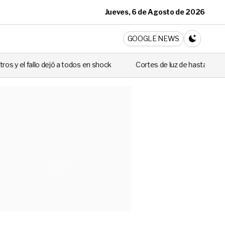
Jueves, 6 de Agosto de 2026
ticia
GOOGLE NEWS
CAMBIA A 
odos en shock
Cortes de luz de hasta 8 horas afectarán este martes