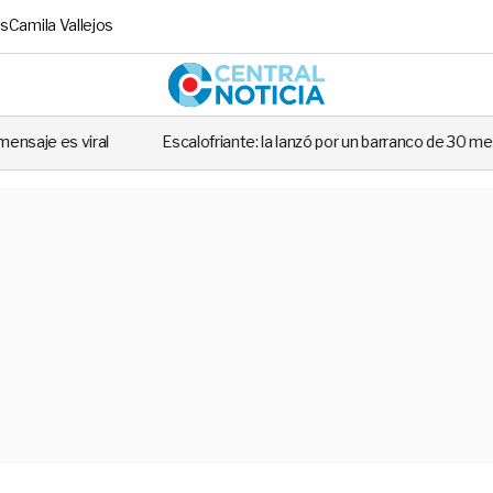
s
Camila Vallejos
Central No
Escalofriante: la lanzó por un barranco de 30 metros y el fallo dejó a t