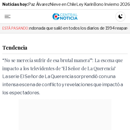
Noticias hoy:
Paz Álvarez
Nieve en Chile
Ley Karin
Bono Invierno 2026
Central No
CAMBI
donada que salió en todos los diarios de 1994 reapareció e hizo llorar 
ESTÁ PASANDO:
Tendencia
“No se merecía sufrir de esa brutal manera”: La escena que
impacto a los televidentes de ‘El Señor de La Querencia’
La serie El Señor de La Querencia sorprendió con una
intensa escena de conflicto y revelaciones que impactó a
los espectadores.