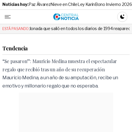
Noticias hoy:
Paz Álvarez
Nieve en Chile
Ley Karin
Bono Invierno 2026
Central No
CAMBI
ada que salió en todos los diarios de 1994 reapareció e hizo llorar a t
ESTÁ PASANDO:
Tendencia
“Se pasaron”: Mauricio Medina muestra el espectacular
regalo que recibió tras un año de su recuperación
Mauricio Medina, a un año de su amputación, recibe un
emotivo y millonario regalo que no esperaba.