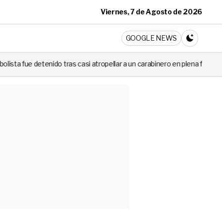
Viernes, 7 de Agosto de 2026
ticia
GOOGLE NEWS
CAMBIA A 
 tras casi atropellar a un carabinero en plena fiscalización
Cortes