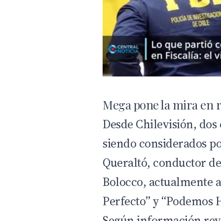
Mega pone la mira en r
Desde
Chilevisión
, dos
siendo considerados po
Queraltó
, conductor d
Bolocco
, actualmente a
Perfecto” y “Podemos H
Según información reve