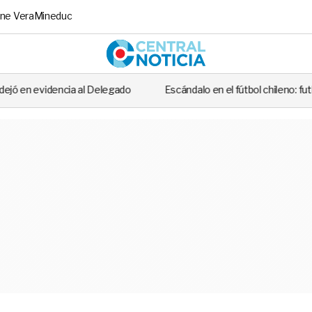
ne Vera
Mineduc
Central No
al Delegado
Escándalo en el fútbol chileno: futbolista fue detenido