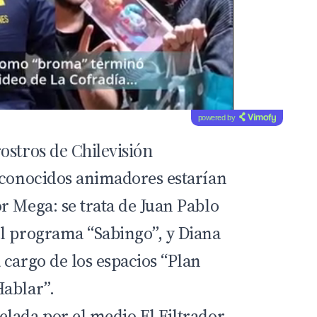
powered by
ostros de Chilevisión
 conocidos animadores estarían
r Mega: se trata de
Juan Pablo
el programa “Sabingo”, y
Diana
 cargo de los espacios “Plan
ablar”.
lada por el medio El Filtrador,