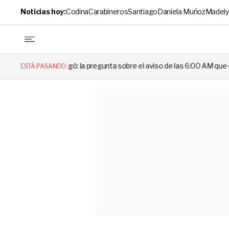
Noticias hoy:
Codina
Carabineros
Santiago
Daniela Muñoz
Madely
negó: la pregunta sobre el aviso de las 6:00 AM que dejó en evidencia 
ESTÁ PASANDO: