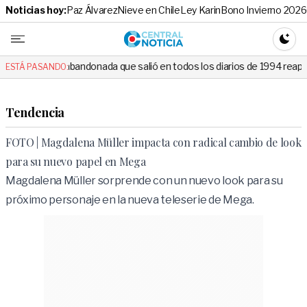
Noticias hoy:
Paz Álvarez
Nieve en Chile
Ley Karin
Bono Invierno 2026
Central No
CAMBI
andonada que salió en todos los diarios de 1994 reapareció e hizo llora
ESTÁ PASANDO:
Tendencia
FOTO | Magdalena Müller impacta con radical cambio de look
para su nuevo papel en Mega
Magdalena Müller sorprende con un nuevo look para su
próximo personaje en la nueva teleserie de Mega.