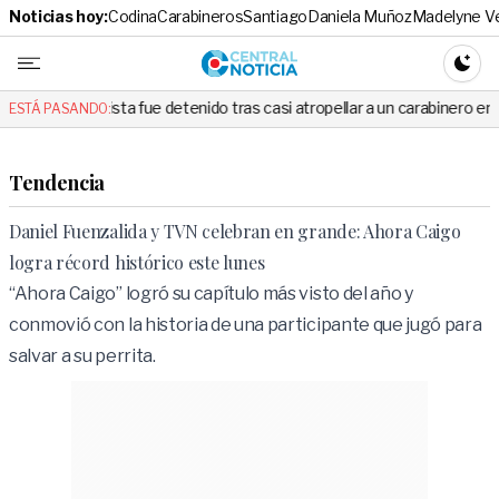
Noticias hoy:
Codina
Carabineros
Santiago
Daniela Muñoz
Madelyne V
Central No
CAMBI
ta fue detenido tras casi atropellar a un carabinero en plena fiscalizació
ESTÁ PASANDO:
Tendencia
Daniel Fuenzalida y TVN celebran en grande: Ahora Caigo
logra récord histórico este lunes
“Ahora Caigo” logró su capítulo más visto del año y
conmovió con la historia de una participante que jugó para
salvar a su perrita.