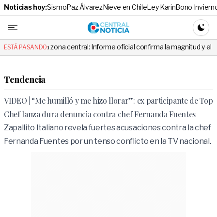
Noticias hoy:
Sismo
Paz Álvarez
Nieve en Chile
Ley Karin
Bono Inviern
Central No
CAMBI
 zona central: Informe oficial confirma la magnitud y el origen del tembl
ESTÁ PASANDO:
Tendencia
VIDEO | “Me humilló y me hizo llorar”: ex participante de Top
Chef lanza dura denuncia contra chef Fernanda Fuentes
Zapallito Italiano revela fuertes acusaciones contra la chef
Fernanda Fuentes por un tenso conflicto en la TV nacional.