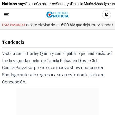
Noticias hoy:
Codina
Carabineros
Santiago
Daniela Muñoz
Madelyne V
Central No
CAMBI
 sobre el aviso de las 6:00 AM que dejó en evidencia al Delegado
ESTÁ PASANDO:
Tendencia
Vestida como Harley Quinn y con el público pidiendo más: así
fue la segunda noche de Camila Polizzi en Diosas Club
Camila Polizzi sorprendió con nuevo show nocturno en
Santiago antes de regresar a su arresto domiciliario en
Concepción.