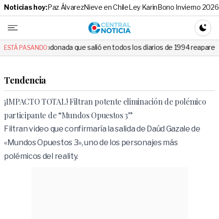
Noticias hoy:
Paz Álvarez
Nieve en Chile
Ley Karin
Bono Invierno 2026
Central No
CAMBI
ada que salió en todos los diarios de 1994 reapareció e hizo llorar a t
ESTÁ PASANDO:
Tendencia
¡IMPACTO TOTAL! Filtran potente eliminación de polémico
participante de “Mundos Opuestos 3”
Filtran video que confirmaría la salida de Daúd Gazale de
«Mundos Opuestos 3», uno de los personajes más
polémicos del reality.