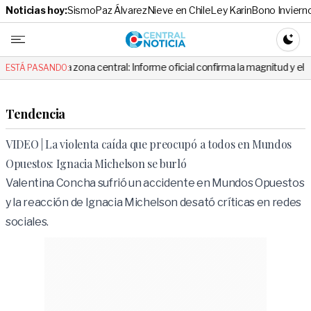
Noticias hoy:
Sismo
Paz Álvarez
Nieve en Chile
Ley Karin
Bono Inviern
Central No
CAMBI
 zona central: Informe oficial confirma la magnitud y el origen del tembl
ESTÁ PASANDO:
Tendencia
VIDEO | La violenta caída que preocupó a todos en Mundos
Opuestos: Ignacia Michelson se burló
Valentina Concha sufrió un accidente en Mundos Opuestos
y la reacción de Ignacia Michelson desató críticas en redes
sociales.