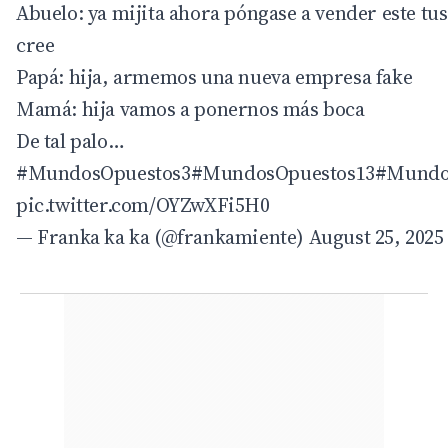
Abuelo: ya mijita ahora póngase a vender este tu
cree
Papá: hija, armemos una nueva empresa fake
Mamá: hija vamos a ponernos más boca
De tal palo…
#MundosOpuestos3
#MundosOpuestos13
#Mundo
pic.twitter.com/OYZwXFi5H0
— Franka ka ka (@frankamiente)
August 25, 2025