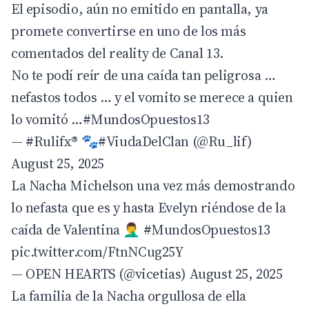
El episodio, aún no emitido en pantalla, ya
promete convertirse en uno de los más
comentados del reality de Canal 13.
No te podí reír de una caída tan peligrosa …
nefastos todos … y el vomito se merece a quien
lo vomitó …
#MundosOpuestos13
— #Rulifx® 🐾#ViudaDelClan (@Ru_lif)
August 25, 2025
La Nacha Michelson una vez más demostrando
lo nefasta que es y hasta Evelyn riéndose de la
caída de Valentina 🤦‍♂️
#MundosOpuestos13
pic.twitter.com/FtnNCug25Y
— OPEN HEARTS (@vicetias)
August 25, 2025
La familia de la Nacha orgullosa de ella