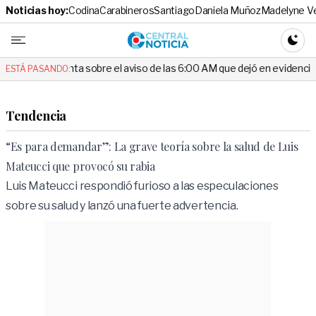
Noticias hoy:
Codina
Carabineros
Santiago
Daniela Muñoz
Madelyne V
Central No
CAMBI
ta sobre el aviso de las 6:00 AM que dejó en evidencia al Delegado
ESTÁ PASANDO:
Tendencia
“Es para demandar”: La grave teoría sobre la salud de Luis
Mateucci que provocó su rabia
Luis Mateucci respondió furioso a las especulaciones
sobre su salud y lanzó una fuerte advertencia.